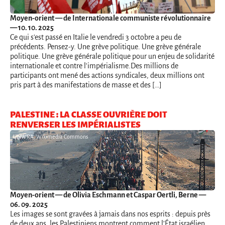
Moyen-orient
— de Internationale communiste révolutionnaire
— 10. 10. 2025
Ce qui s'est passé en Italie le vendredi 3 octobre a peu de
précédents. Pensez-y. Une grève politique. Une grève générale
politique. Une grève générale politique pour un enjeu de solidarité
internationale et contre l'impérialisme.Des millions de
participants ont mené des actions syndicales, deux millions ont
pris part à des manifestations de masse et des […]
PALESTINE : LA CLASSE OUVRIÈRE DOIT
RENVERSER LES IMPÉRIALISTES
UNWRA, Wikimedia Commons
Moyen-orient
— de Olivia Eschmann et Caspar Oertli, Berne —
06. 09. 2025
Les images se sont gravées à jamais dans nos esprits : depuis près
de deux ans, les Palestiniens montrent comment l’État israélien