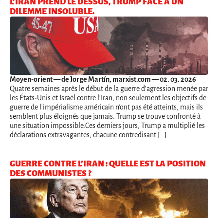
L’IRAN PREND LE DESSUS, TRUMP FACE À UN
DILEMME INSOLUBLE.
Moyen-orient
— de Jorge Martín, marxist.com — 02. 03. 2026
Quatre semaines après le début de la guerre d'agression menée par
les États-Unis et Israël contre l'Iran, non seulement les objectifs de
guerre de l'impérialisme américain n'ont pas été atteints, mais ils
semblent plus éloignés que jamais. Trump se trouve confronté à
une situation impossible.Ces derniers jours, Trump a multiplié les
déclarations extravagantes, chacune contredisant […]
GUERRE CONTRE L’IRAN : QUELLE EST LA POSITION
DES COMMUNISTES ?