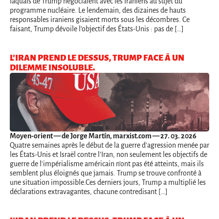
laquais de Trump négociaient avec les Iraniens au sujet du
programme nucléaire. Le lendemain, des dizaines de hauts
responsables iraniens gisaient morts sous les décombres. Ce
faisant, Trump dévoile l’objectif des États-Unis : pas de […]
L’IRAN PREND LE DESSUS, TRUMP FACE À UN
DILEMME INSOLUBLE.
Moyen-orient
— de Jorge Martín, marxist.com — 27. 03. 2026
Quatre semaines après le début de la guerre d'agression menée par
les États-Unis et Israël contre l'Iran, non seulement les objectifs de
guerre de l'impérialisme américain n'ont pas été atteints, mais ils
semblent plus éloignés que jamais. Trump se trouve confronté à
une situation impossible.Ces derniers jours, Trump a multiplié les
déclarations extravagantes, chacune contredisant […]