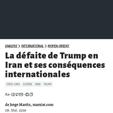
ANALYSE
INTERNATIONAL
MOYEN-ORIENT
La défaite de Trump en
Iran et ses conséquences
internationales
ETATS-UNIS
GUERRE
IRAN
TRUMP
Aa
–
–
de Jorge Martín, marxist.com
08. Mai. 2026