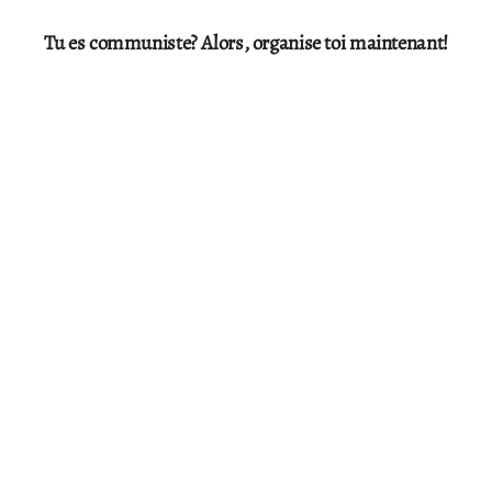
Tu es communiste? Alors, organise toi maintenant!
Les champs marqués d’un
*
sont obligatoires
Prénom
*
Nom de famille
Email
*
Numéro de téléphone
*