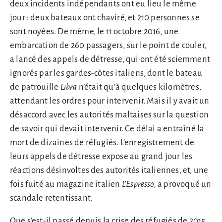
deux incidents indépendants ont eu lieu le même
jour : deux bateaux ont chaviré, et 210 personnes se
sont noyées. De même, le 11 octobre 2016, une
embarcation de 260 passagers, sur le point de couler,
a lancé des appels de détresse, qui ont été sciemment
ignorés par les gardes-côtes italiens, dont le bateau
de patrouille
Libra
n’était qu’à quelques kilomètres,
attendant les ordres pour intervenir. Mais il y avait un
désaccord avec les autorités maltaises sur la question
de savoir qui devait intervenir. Ce délai a entraîné la
mort de dizaines de réfugiés. L’enregistrement de
leurs appels de détresse expose au grand jour les
réactions désinvoltes des autorités italiennes, et, une
fois fuité au magazine italien
L’Espresso,
a provoqué un
scandale retentissant.
Que s’est-il passé depuis la crise des réfugiés de 2015,