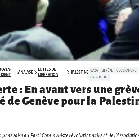
MOYEN-
LUTTES DE
GAZA
GENÈVE
OCCUPATIONS
,
ANALYSE
PALESTINE
RIENT
LIBÉRATION
UNIVERSITÉS
rte : En avant vers une grèv
té de Genève pour la Palesti
on genevoise du Parti Communiste révolutionnaire et de l’Associatio