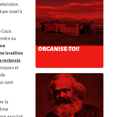
 résolution,
 par Israël à
e Gaza.
tendre au
 ne
ORGANISE-TOI!
me israélien
s rectorats
omiques et
 de
ui sont
re la
 Même
être expulsé