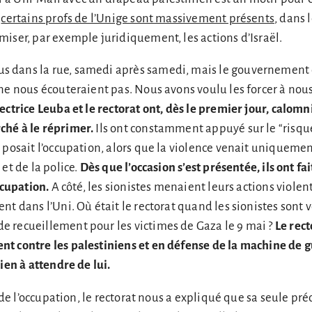
,
certains profs de l’Unige sont massivement présents
, dans 
iser, par exemple juridiquement, les actions d’Israël.
dans la rue, samedi après samedi, mais le gouvernement e
ne nous écouteraient pas. Nous avons voulu les forcer à nou
rectrice Leuba et le rectorat ont, dès le premier jour, calomn
hé à le réprimer.
Ils ont constamment appuyé sur le “risqu
 posait l’occupation, alors que la violence venait uniqueme
et de la police.
Dès que l’occasion s’est présentée, ils ont fa
ccupation.
A côté, les sionistes menaient leurs actions violen
nt dans l’Uni. Où était le rectorat quand les sionistes sont 
 recueillement pour les victimes de Gaza le 9 mai ?
Le rect
t contre les palestiniens et en défense de la machine de 
ien à attendre de lui.
n de l’occupation, le rectorat nous a expliqué que sa seule pr