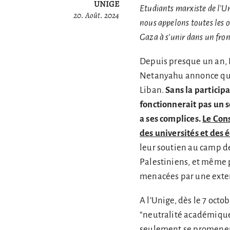
UNIGE
Etudiants marxiste de l’Uni
20. Août. 2024
nous appelons toutes les o
Gaza à s’unir dans un fro
Depuis presque un an, 
Netanyahu annonce qu’i
Liban.
Sans la particip
fonctionnerait pas un s
a ses complices.
Le Cons
des universités et des 
leur soutien au camp de
Palestiniens, et même 
menacées par une exten
A l’Unige, dès le 7 octo
“neutralité académique”
seulement se promener 