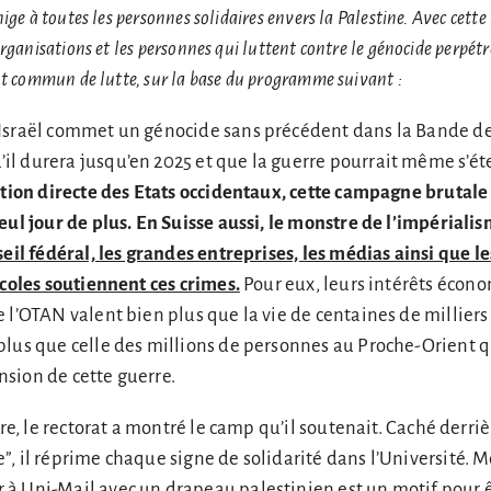
ge à toutes les personnes solidaires envers la Palestine. Avec cette
rganisations et les personnes qui luttent contre le génocide perpétré
nt commun de lutte, sur la base du programme suivant :
Israël commet un génocide sans précédent dans la Bande d
l durera jusqu’en 2025 et que la guerre pourrait même s’é
ation directe des Etats occidentaux, cette campagne brutale
eul jour de plus. En Suisse aussi, le monstre de l’impérialis
eil fédéral, les grandes entreprises, les médias ainsi que le
écoles soutiennent ces crimes.
Pour eux, leurs intérêts écon
 l’OTAN valent bien plus que la vie de centaines de milliers
plus que celle des millions de personnes au Proche-Orient q
sion de cette guerre.
bre, le rectorat a montré le camp qu’il soutenait. Caché derriè
, il réprime chaque signe de solidarité dans l’Université.
à Uni-Mail avec un drapeau palestinien est un motif pour 