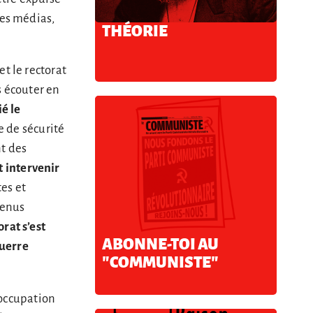
les médias,
THÉORIE
t le rectorat
s écouter en
ié le
e de sécurité
nt des
it intervenir
tes et
venus
orat s’est
ABONNE-TOI AU
guerre
"COMMUNISTE"
éoccupation