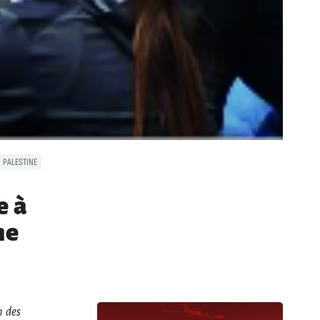
PALESTINE
e à
ne
n des