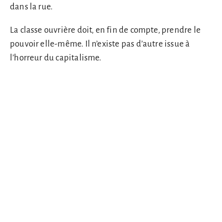
dans la rue.
La classe ouvrière doit, en fin de compte, prendre le
pouvoir elle-même. Il n’existe pas d’autre issue à
l’horreur du capitalisme.
Tu es communiste? Alors, organise toi maintenant!
Les champs marqués d’un
*
sont obligatoires
Prénom
*
Nom de famille
Email
*