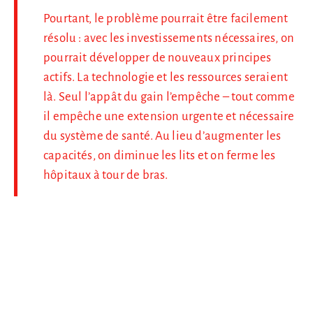
Pourtant, le problème pourrait être facilement
résolu : avec les investissements nécessaires, on
pourrait développer de nouveaux principes
actifs. La technologie et les ressources seraient
là. Seul l’appât du gain l’empêche – tout comme
il empêche une extension urgente et nécessaire
du système de santé. Au lieu d’augmenter les
capacités, on diminue les lits et on ferme les
hôpitaux à tour de bras.
Les capitalistes et leurs politiciens serviles
rendent les patients responsables de tout cela.
On nous dit : « Vous allez trop souvent chez le
médecin » ! C’est un mensonge. L’année dernière,
une personne sur cinq a renoncé à des
traitements médicaux pour des raisons