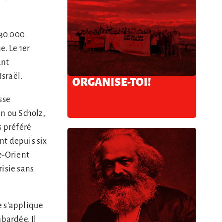
 30 000
e. Le 1er
ant
Israël.
ORGANISE-TOI!
sse
en ou Scholz,
s préféré
t depuis six
e-Orient
risie sans
e s’applique
bardée. Il