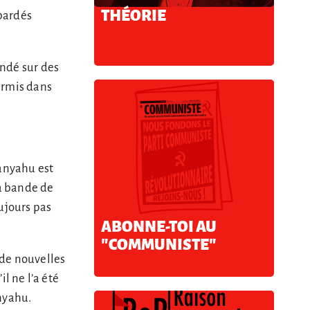
THÉORIE
bardés
ondé sur des
permis dans
tanyahu est
la bande de
ujours pas
ABONNE-TOI AU
"COMMUNISTE"
 de nouvelles
il ne l’a été
anyahu.