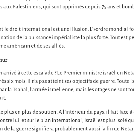
s aux Palestiniens, qui sont opprimés depuis 75 ans et bom
 le droit international est une illusion. L' »ordre mondial f
ination de la puissance impérialiste la plus forte. Tout est 
sme américain et de ses alliés.
mur
 arrivé à cette escalade ? Le Premier ministre israélien Ne
rès six mois, il n’a pas atteint ses objectifs de guerre. Toute 
r la Tsahal, l’armée israélienne, mais les otages ne sont to
uit.
lus en plus de soutien. A l’intérieur du pays, il fait face à
tre lui, et sur le plan international, Israël est plus isolé qu’
n de la guerre signifiera probablement aussi la fin de Net