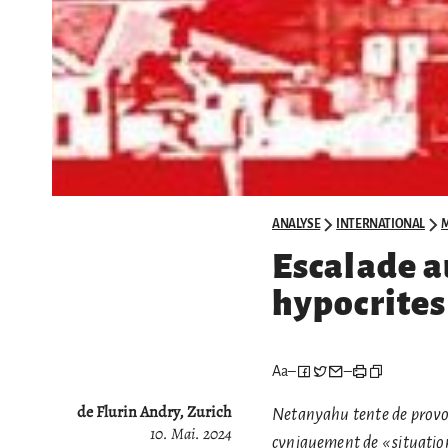
ANALYSE
INTERNATIONAL
Escalade au
hypocrites
Aa
–
–
de Flurin Andry, Zurich
Netanyahu tente de provo
10. Mai. 2024
cyniquement de « situation