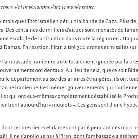
ersement de l’impérialisme dans le monde entier.
x mois que l’Etat israélien détruit la bande de Gaza. Plus de
és. Des centaines de milliers d’autres sont menacés de famin
é une escalade de la situation dans toute la région en attaqu
Damas. En réaction, l’Iran a tiré 300 drones et missiles sur 
re l’ambassade iranienne a été totalement ignorée par la pre
gouvernements occidentaux. Au lieu de cela, que ce soit Bid
u le département suisse des affaires étrangères, ils ont tou
ttaque iranienne. Ces mêmes gouvernements qui soutiennen
l et qui ont eux-mêmes complètement déstabilisé le Proch
ontrent aujourd’hui « inquiets ». Ces gens sont d’une hypoc
e dont ces messieurs et dames ont parlé pendant des mois n
ël. Il ne s’applique pas à l’Iran, dont l’ambassade a été bom