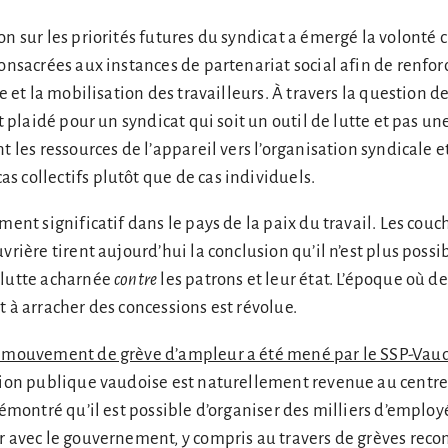
n sur les priorités futures du syndicat a émergé la volonté c
consacrées aux instances de partenariat social afin de renfor
te et la mobilisation des travailleurs. À travers la question de
nt plaidé pour un syndicat qui soit un outil de lutte et pas u
t les ressources de l’appareil vers l’organisation syndicale e
 collectifs plutôt que de cas individuels.
ment significatif dans le pays de la paix du travail. Les couc
vrière tirent aujourd’hui la conclusion qu’il n’est plus possi
 lutte acharnée
contre
les patrons et leur état. L’époque où d
t à arracher des concessions est révolue.
n mouvement de grève d’ampleur a été mené par le SSP-Vau
ction publique vaudoise est naturellement revenue au centre
démontré qu’il est possible d’organiser des milliers d’employ
r avec le gouvernement, y compris au travers de grèves reco