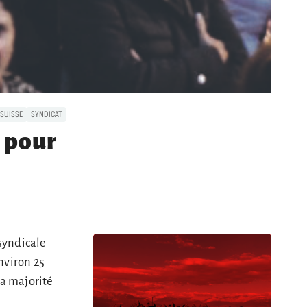
SUISSE
SYNDICAT
e pour
 syndicale
environ 25
la majorité