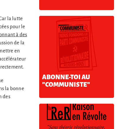
ar la lutte
cées pour le
tonnant à des
ussion de la
 mettre en
accélérateur
rrectement.
ABONNE-TOI AU
ue
"COMMUNISTE"
ns la bonne
n des