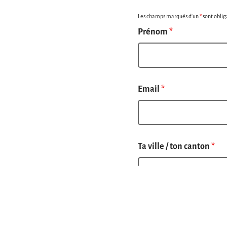
Les champs marqués d’un
*
sont oblig
Prénom
*
Email
*
Ta ville / ton canton
*
Pourquoi veux-tu devenir