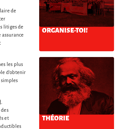
laire de
cer
s litiges de
ORGANISE-TOI!
ne assurance
t
hes les plus
ble d’obtenir
e simples
d
.
 des
THÉORIE
és et
nductibles