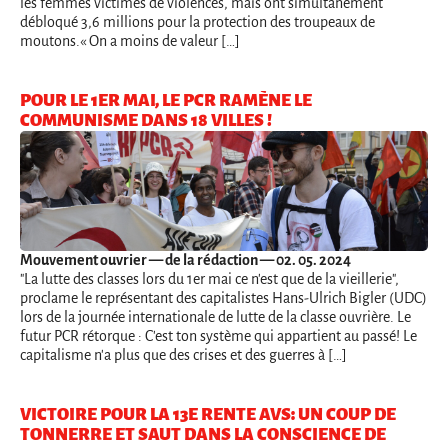
les femmes victimes de violences, mais ont simultanément
débloqué 3,6 millions pour la protection des troupeaux de
moutons.« On a moins de valeur […]
POUR LE 1ER MAI, LE PCR RAMÈNE LE
COMMUNISME DANS 18 VILLES !
Mouvement ouvrier
— de la rédaction — 02. 05. 2024
"La lutte des classes lors du 1er mai ce n'est que de la vieillerie",
proclame le représentant des capitalistes Hans-Ulrich Bigler (UDC)
lors de la journée internationale de lutte de la classe ouvrière. Le
futur PCR rétorque : C'est ton système qui appartient au passé! Le
capitalisme n'a plus que des crises et des guerres à […]
VICTOIRE POUR LA 13E RENTE AVS: UN COUP DE
TONNERRE ET SAUT DANS LA CONSCIENCE DE