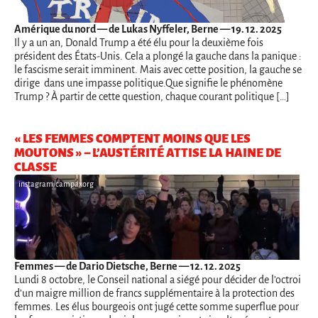
Amérique du nord
— de Lukas Nyffeler, Berne — 19. 12. 2025
Il y a un an, Donald Trump a été élu pour la deuxième fois
président des États-Unis. Cela a plongé la gauche dans la panique :
le fascisme serait imminent. Mais avec cette position, la gauche se
dirige dans une impasse politique.Que signifie le phénomène
Trump ? À partir de cette question, chaque courant politique […]
« LES FEMMES COMPTENT MOINS QUE LES
MOUTONS » – L’AUSTÉRITÉ ATTISE LA HAINE DE
CLASSE
instagram/campaxorg
Femmes
— de Dario Dietsche, Berne — 12. 12. 2025
Lundi 8 octobre, le Conseil national a siégé pour décider de l’octroi
d’un maigre million de francs supplémentaire à la protection des
femmes. Les élus bourgeois ont jugé cette somme superflue pour