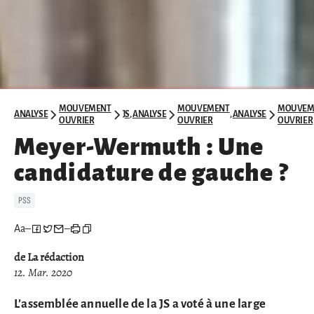
MOUVEMENT
MOUVEMENT
MOUVEM
ANALYSE
JS
,
ANALYSE
,
ANALYSE
OUVRIER
OUVRIER
OUVRIER
Meyer-Wermuth : Une
candidature de gauche ?
PSS
Aa
–
–
de La rédaction
12. Mar. 2020
L’assemblée annuelle de la JS a voté à une large