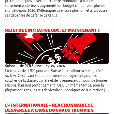
précédent depuis la Seconde Guerre mondiale. La France,
fortement endettée, a augmenté son budget militaire de plus de
moitié depuis 2020. L'Allemagne va encore plus loin et a fait passer
ses dépenses de défense de 51 […]
REJET DE L’INITIATIVE UDC : ET MAINTENANT ?
Suisse
— de PCR Suisse — 17. 06. 2026
L'initiative de l'UDC pour une Suisse à 10 millions a été rejetée à
54,8 %. C'est avant tout un immense soulagement pour les
couches de la classe ouvrière et de la jeunesse qui, pour de bonnes
raisons, haïssent profondément l'UDC.En même temps, pour la
plupart des gens, les cris de victoire euphoriques de la direction […]
L’« INTERNATIONALE » RÉACTIONNAIRE SE
DÉSAGRÈGE À CAUSE DU CHAOS TRUMPIEN