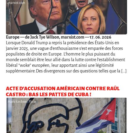
marxist.com
Europe
— de Jack Tye Wilson, marxist.com — 17. 06. 2026
Lorsque Donald Trump a repris la présidence des États-Unis en
janvier 2025, une vague d’enthousiasme s’est emparée des forces
populistes de droite en Europe. L’homme le plus puissant du
monde semblait être leur allié dans la lutte contre l’establishment
libéral “woke” européen, leur apportant ainsi une légitimité
supplémentaire.Des divergences sur des questions telles que la […]
ACTE D’ACCUSATION AMÉRICAIN CONTRE RAÚL
CASTRO : BAS LES PATTES DE CUBA !
Mark Kirchner, Flickr