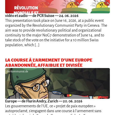
vidéo et audio
— de PCR Suisse — 24. 06. 2026
This presentation took place on June 16, 2026, at a public event
organized by the Revolutionary Communist Party in Geneva. The
aim was to provide revolutionary political and organizational
continuity to the major NoG7 demonstration of June 14, and to
take stock of the vote on the initiative for a 10 million Swiss
population, which […]
LA COURSE À L’ARMEMENT D’UNE EUROPE
ABANDONNÉE, AFFAIBLIE ET DIVISÉE
derkommunist.de
Europe
— de Flurin Andry, Zurich — 20. 06. 2026
Les gouvernements de l'UE, ce « projet de paix européen »
autoproclamé, s'engagent dans une course à l'armement sans