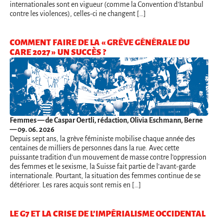
internationales sont en vigueur (comme la Convention d’Istanbul
contre les violences), celles-ci ne changent […]
COMMENT FAIRE DE LA « GRÈVE GÉNÉRALE DU
CARE 2027 » UN SUCCÈS ?
Femmes
— de Caspar Oertli, rédaction, Olivia Eschmann, Berne
— 09. 06. 2026
Depuis sept ans, la grève féministe mobilise chaque année des
centaines de milliers de personnes dans la rue. Avec cette
puissante tradition d’un mouvement de masse contre l’oppression
des femmes et le sexisme, la Suisse fait partie de l’avant-garde
internationale. Pourtant, la situation des femmes continue de se
détériorer. Les rares acquis sont remis en […]
LE G7 ET LA CRISE DE L’IMPÉRIALISME OCCIDENTAL