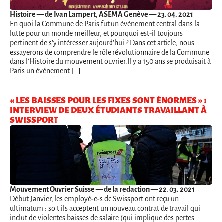
Histoire
— de Ivan Lampert, ASEMA Genève — 23. 04. 2021
En quoi la Commune de Paris fut un événement central dans la
lutte pour un monde meilleur, et pourquoi est-il toujours
pertinent de s’y intéresser aujourd'hui ? Dans cet article, nous
essayerons de comprendre le rôle révolutionnaire de la Commune
dans l’Histoire du mouvement ouvrier.Il y a 150 ans se produisait à
Paris un événement […]
« LES BAISSES POUR LES FIXES SONT ÉNORMES » :
INTERVIEW DE DEUX ÉTUDIANTS TRAVAILLANT À
SWISSPORT
Mouvement Ouvrier Suisse
— de la redaction — 22. 03. 2021
Début Janvier, les employé-e-s de Swissport ont reçu un
ultimatum : soit ils acceptent un nouveau contrat de travail qui
inclut de violentes baisses de salaire (qui implique des pertes