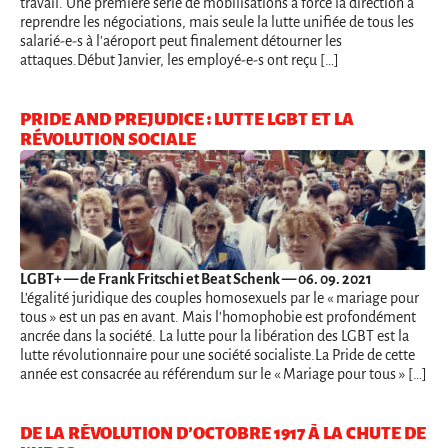
travail. Une première série de mobilisations a forcé la direction à
reprendre les négociations, mais seule la lutte unifiée de tous les
salarié-e-s à l'aéroport peut finalement détourner les
attaques.Début Janvier, les employé-e-s ont reçu […]
PRIDE AND PREJUDICE : LUTTE LGBT ET LA
RÉVOLUTION SOCIALE
LGBT+
— de Frank Fritschi et Beat Schenk — 06. 09. 2021
L'égalité juridique des couples homosexuels par le « mariage pour
tous » est un pas en avant. Mais l'homophobie est profondément
ancrée dans la société. La lutte pour la libération des LGBT est la
lutte révolutionnaire pour une société socialiste.La Pride de cette
année est consacrée au référendum sur le « Mariage pour tous » […]
DE LA RÉVOLUTION D’OCTOBRE 1917 À LA CHUTE DE