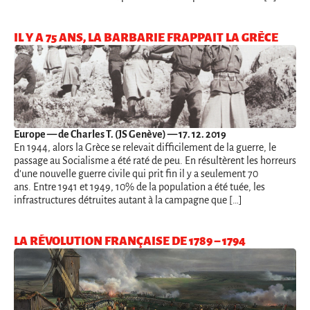
IL Y A 75 ANS, LA BARBARIE FRAPPAIT LA GRÈCE
Europe
— de Charles T. (JS Genève) — 17. 12. 2019
En 1944, alors la Grèce se relevait difficilement de la guerre, le
passage au Socialisme a été raté de peu. En résultèrent les horreurs
d’une nouvelle guerre civile qui prit fin il y a seulement 70
ans. Entre 1941 et 1949, 10% de la population a été tuée, les
infrastructures détruites autant à la campagne que […]
LA RÉVOLUTION FRANÇAISE DE 1789 – 1794