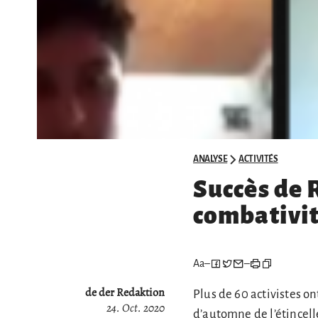
ANALYSE
ACTIVITÉS
Succès de 
combativi
Aa
–
–
de der Redaktion
Plus de 60 activistes o
24. Oct. 2020
d’automne de l’étincell