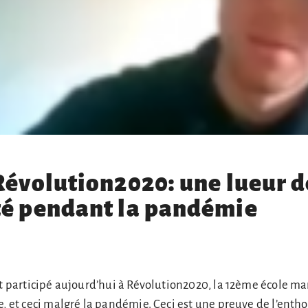
Révolution2020: une lueur d
té pendant la pandémie
nt participé aujourd’hui à Révolution2020, la 12ème école ma
e, et ceci malgré la pandémie. Ceci est une preuve de l’ent