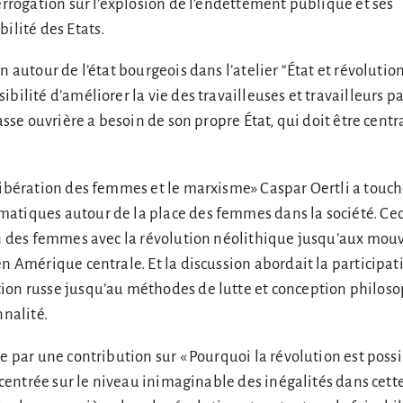
terrogation sur l’explosion de l’endettement publique et ses
ilité des Etats.
n autour de l’état bourgeois dans l’atelier “État et révolutio
bilité d’améliorer la vie des travailleuses et travailleurs par
lasse ouvrière a besoin de son propre État, qui doit être centr
libération des femmes et le marxisme» Caspar Oertli a touch
tiques autour de la place des femmes dans la société. Ceci
ion des femmes avec la révolution néolithique jusqu’aux mo
en Amérique centrale. Et la discussion abordait la participat
ion russe jusqu’au méthodes de lutte et conception philoso
nnalité.
ée par une contribution sur « Pourquoi la révolution est poss
t centrée sur le niveau inimaginable des inégalités dans cett