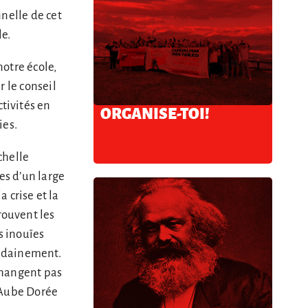
nelle de cet
le.
notre école,
r le conseil
tivités en
ORGANISE-TOI!
ies.
chelle
es d’un large
a crise et la
rouvent les
s inouïes
oudainement.
 changent pas
’Aube Dorée