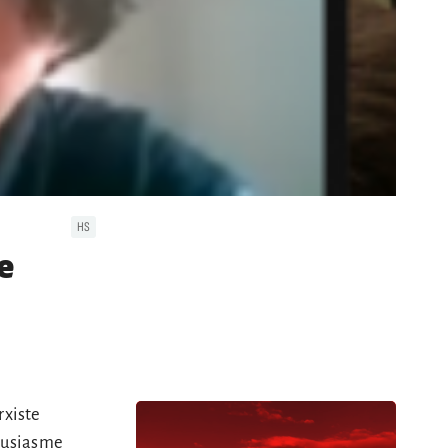
HS
e
rxiste
housiasme