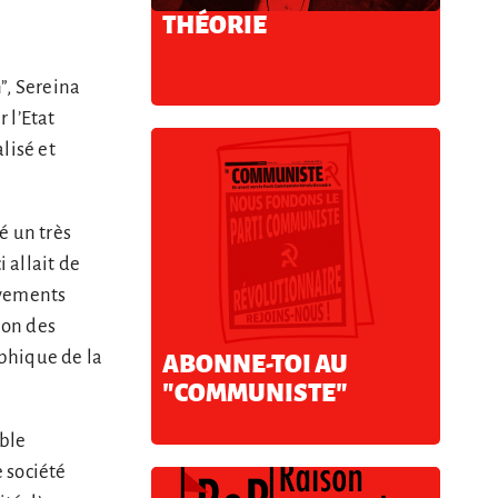
THÉORIE
n”, Sereina
 l’Etat
alisé et
é un très
 allait de
uvements
ion des
phique de la
ABONNE-TOI AU
"COMMUNISTE"
ible
e société