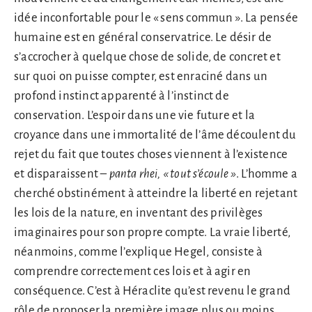
idée inconfortable pour le « sens commun ». La pensée
humaine est en général conservatrice. Le désir de
s’accrocher à quelque chose de solide, de concret et
sur quoi on puisse compter, est enraciné dans un
profond instinct apparenté à l’instinct de
conservation. L’espoir dans une vie future et la
croyance dans une immortalité de l’âme découlent du
rejet du fait que toutes choses viennent à l’existence
et disparaissent –
panta rhei,
«
tout s’écoule
»
. L’homme a
cherché obstinément à atteindre la liberté en rejetant
les lois de la nature, en inventant des privilèges
imaginaires pour son propre compte. La vraie liberté,
néanmoins, comme l’explique Hegel, consiste à
comprendre correctement ces lois et à agir en
conséquence. C’est à Héraclite qu’est revenu le grand
rôle de proposer la première image plus ou moins