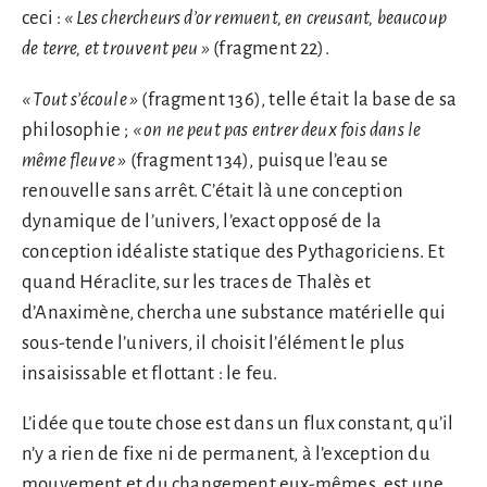
ceci :
«
Les chercheurs d’or remuent, en creusant, beaucoup
de terre, et trouvent peu
»
(fragment 22).
«
Tout s’écoule
»
(fragment 136), telle était la base de sa
philosophie ;
«
on ne peut pas entrer deux fois dans le
même fleuve
»
(fragment 134), puisque l’eau se
renouvelle sans arrêt. C’était là une conception
dynamique de l’univers, l’exact opposé de la
conception idéaliste statique des Pythagoriciens. Et
quand Héraclite, sur les traces de Thalès et
d’Anaximène, chercha une substance matérielle qui
sous-tende l’univers, il choisit l’élément le plus
insaisissable et flottant : le feu.
L’idée que toute chose est dans un flux constant, qu’il
n’y a rien de fixe ni de permanent, à l’exception du
mouvement et du changement eux-mêmes, est une