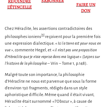
S’ABONNER
REJOINDRE
FAIRE UN
L’ÉTINCELLE
DON
Chez Héraclite, les assertions contradictoires des
[1]
philosophes ioniens
reçoivent pour la première fois
une expression dialectique.
«
Ici la terre est pour nous en
vue »
, commente Hegel, et
«
il n’est pas une proposition
d’Héraclite que je n’aie reprise dans ma logique
» (Leçons sur
l’histoire de la philosophie
– Vrin – Tome 1, p.148).
Malgré toute son importance, la philosophie
d’Héraclite ne nous est parvenue que sous la forme
d’environ 130 fragments, rédigés dans un style
aphoristique difficile. Même quand il était vivant,
Héraclite était surnommé « l’Obscur », à cause de