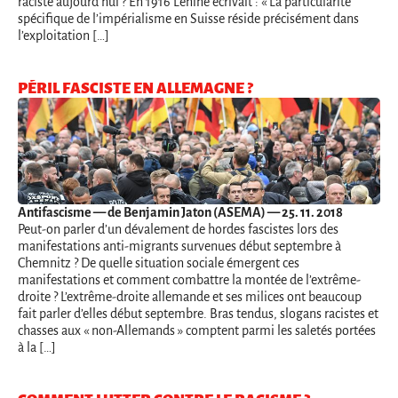
raciste aujourd’hui ? En 1916 Lénine écrivait : « La particularité
spécifique de l’impérialisme en Suisse réside précisément dans
l’exploitation […]
PÉRIL FASCISTE EN ALLEMAGNE ?
Antifascisme
— de Benjamin Jaton (ASEMA) — 25. 11. 2018
Peut-on parler d’un dévalement de hordes fascistes lors des
manifestations anti-migrants survenues début septembre à
Chemnitz ? De quelle situation sociale émergent ces
manifestations et comment combattre la montée de l’extrême-
droite ? L’extrême-droite allemande et ses milices ont beaucoup
fait parler d’elles début septembre. Bras tendus, slogans racistes et
chasses aux « non-Allemands » comptent parmi les saletés portées
à la […]