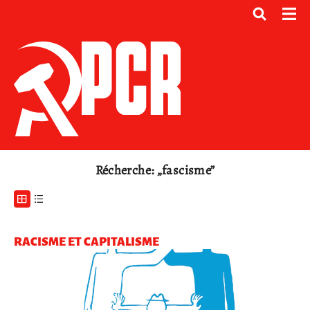
Récherche: „fascisme”
RACISME ET CAPITALISME