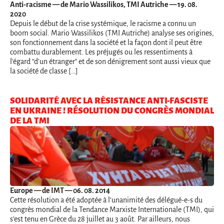
Anti-racisme
— de Mario Wassilikos, TMI Autriche — 19. 08.
2020
Depuis le début de la crise systémique, le racisme a connu un
boom social. Mario Wassilikos (TMI Autriche) analyse ses origines,
son fonctionnement dans la société et la façon dont il peut être
combattu durablement. Les préjugés ou les ressentiments à
l'égard “d'un étranger" et de son dénigrement sont aussi vieux que
la société de classe […]
SOLIDARITÉ AVEC LA RÉSISTANCE ANTI-FASCISTE
EN UKRAINE ! RÉSOLUTION DU CONGRÈS MONDIAL
DE LA TMI
Europe
— de IMT — 06. 08. 2014
Cette résolution a été adoptée à l’unanimité des délégué-e-s du
congrès mondial de la Tendance Marxiste Internationale (TMI), qui
s’est tenu en Grèce du 28 juillet au 3 août. Par ailleurs, nous