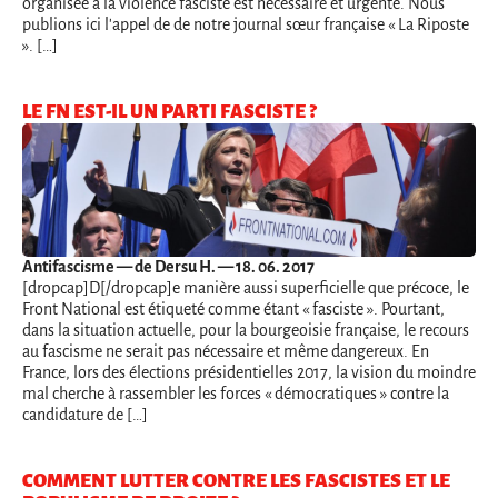
organisée à la violence fasciste est nécessaire et urgente. Nous
publions ici l'appel de de notre journal sœur française « La Riposte
». […]
LE FN EST-IL UN PARTI FASCISTE ?
Antifascisme
— de Dersu H. — 18. 06. 2017
[dropcap]D[/dropcap]e manière aussi superficielle que précoce, le
Front National est étiqueté comme étant « fasciste ». Pourtant,
dans la situation actuelle, pour la bourgeoisie française, le recours
au fascisme ne serait pas nécessaire et même dangereux. En
France, lors des élections présidentielles 2017, la vision du moindre
mal cherche à rassembler les forces « démocratiques » contre la
candidature de […]
COMMENT LUTTER CONTRE LES FASCISTES ET LE